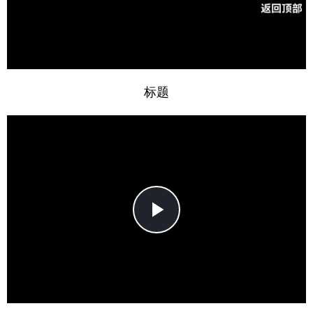
Video
标题
Play
Video