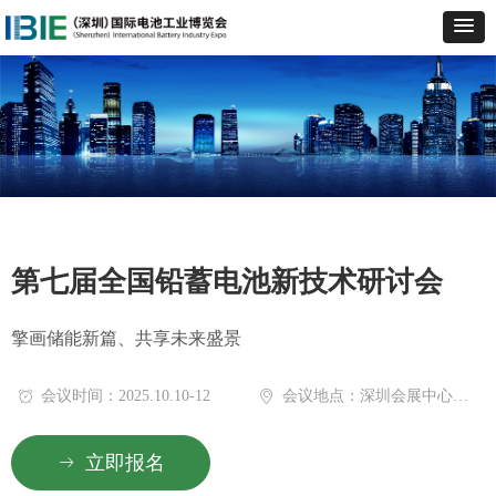
第七届全国铅蓄电池新技术研讨会
擎画储能新篇、共享未来盛景
会议时间：2025.10.10-12
会议地点：深圳会展中心（福田）
ꀵ
ꀷ
立即报名
ꁹ